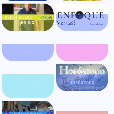
EN BIO
ENFOQUE VERSÁTIL
FARÁNDULA
GATACRONOS
GENTE POSITIVA
HORÓSCOPO
VENEZUELA