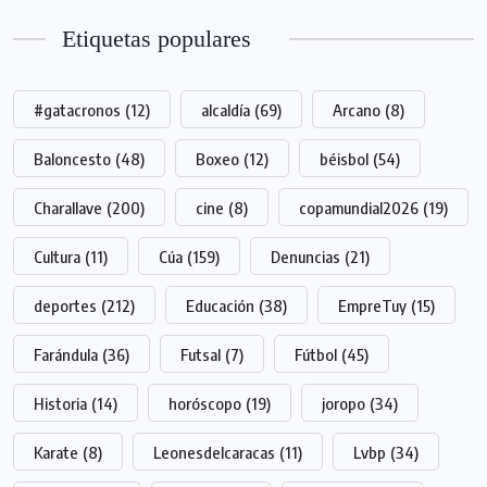
Etiquetas populares
#gatacronos
(12)
alcaldía
(69)
Arcano
(8)
Baloncesto
(48)
Boxeo
(12)
béisbol
(54)
Charallave
(200)
cine
(8)
copamundial2026
(19)
Cultura
(11)
Cúa
(159)
Denuncias
(21)
deportes
(212)
Educación
(38)
EmpreTuy
(15)
Farándula
(36)
Futsal
(7)
Fútbol
(45)
Historia
(14)
horóscopo
(19)
joropo
(34)
Karate
(8)
Leonesdelcaracas
(11)
Lvbp
(34)