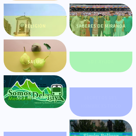
RELIGIÓN
SABERES DE MIRANDA
SALUD
SDT AYUDA
SDT MERCANTIL
SECRETOS DEL
HOMBRE ESTOICO