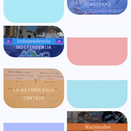
GENTE POSITIVA
HORÓSCOPO
VENEZUELA
INDEPENDENCIA
JOROPO CENTRAL:
RITMO Y RELATO
LA HISTORIA POCO
LA SALSA EN LA
CONTADA
HISTORIA