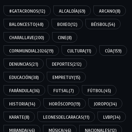
#GATACRONOS
(12)
ALCALDÍA
(69)
ARCANO
(8)
BALONCESTO
(48)
BOXEO
(12)
BÉISBOL
(54)
CHARALLAVE
(200)
CINE
(8)
COPAMUNDIAL2026
(19)
CULTURA
(11)
CÚA
(159)
DENUNCIAS
(21)
DEPORTES
(212)
EDUCACIÓN
(38)
EMPRETUY
(15)
FARÁNDULA
(36)
FUTSAL
(7)
FÚTBOL
(45)
HISTORIA
(14)
HORÓSCOPO
(19)
JOROPO
(34)
KARATE
(8)
LEONESDELCARACAS
(11)
LVBP
(34)
MIRANDA
(46)
MÚSICA
(46)
NACIONALES
(12)