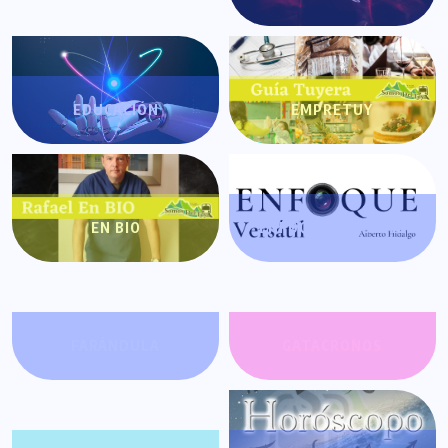
EDUCACIÓN
EMPRETUY
EN BIO
ENFOQUE VERSÁTIL
FARÁNDULA
GATACRONOS