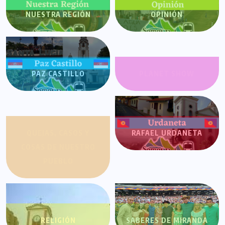
NUESTRA REGIÓN
OPINIÓN
PAZ CASTILLO
PLANET SHOW
QUEJAS, CASOS Y
RAFAEL URDANETA
COSAS DE NUESTRO
PUEBLO
RELIGIÓN
SABERES DE MIRANDA