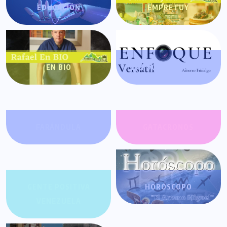
EDUCACIÓN
EMPRETUY
EN BIO
ENFOQUE VERSÁTIL
FARÁNDULA
GATACRONOS
GENTE POSITIVA
HORÓSCOPO
VENEZUELA