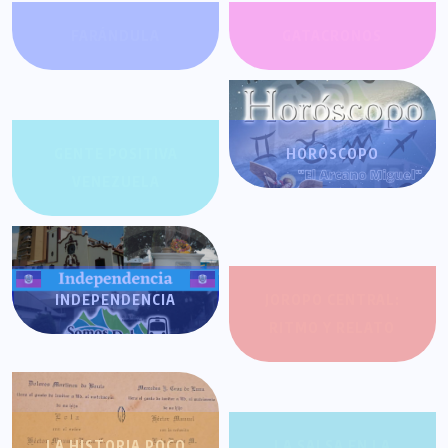
FARÁNDULA
GATACRONOS
GENTE POSITIVA
HORÓSCOPO
VENEZUELA
INDEPENDENCIA
JOROPO CENTRAL:
RITMO Y RELATO
LA HISTORIA POCO
LA SALSA EN LA