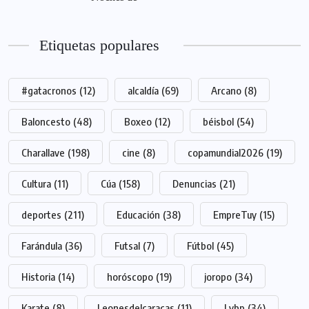
Etiquetas populares
#gatacronos
(12)
alcaldía
(69)
Arcano
(8)
Baloncesto
(48)
Boxeo
(12)
béisbol
(54)
Charallave
(198)
cine
(8)
copamundial2026
(19)
Cultura
(11)
Cúa
(158)
Denuncias
(21)
deportes
(211)
Educación
(38)
EmpreTuy
(15)
Farándula
(36)
Futsal
(7)
Fútbol
(45)
Historia
(14)
horóscopo
(19)
joropo
(34)
Karate
(8)
Leonesdelcaracas
(11)
Lvbp
(34)