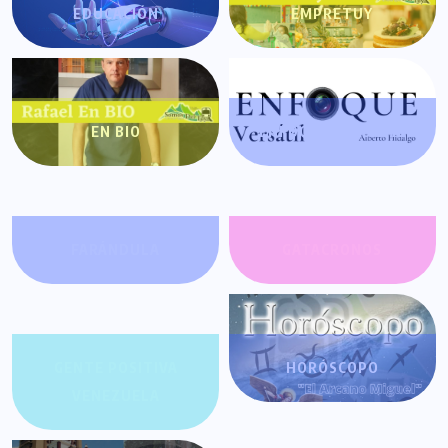
EDUCACIÓN
EMPRETUY
EN BIO
ENFOQUE VERSÁTIL
FARÁNDULA
GATACRONOS
GENTE POSITIVA
HORÓSCOPO
VENEZUELA