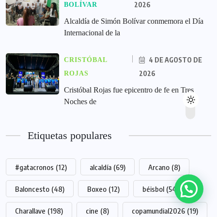
2026
BOLÍVAR
Alcaldía de Simón Bolívar conmemora el Día
Internacional de la
4 DE AGOSTO DE
CRISTÓBAL
2026
ROJAS
Cristóbal Rojas fue epicentro de fe en Tres
Noches de
Etiquetas populares
#gatacronos
(12)
alcaldía
(69)
Arcano
(8)
Baloncesto
(48)
Boxeo
(12)
béisbol
(54)
Charallave
(198)
cine
(8)
copamundial2026
(19)