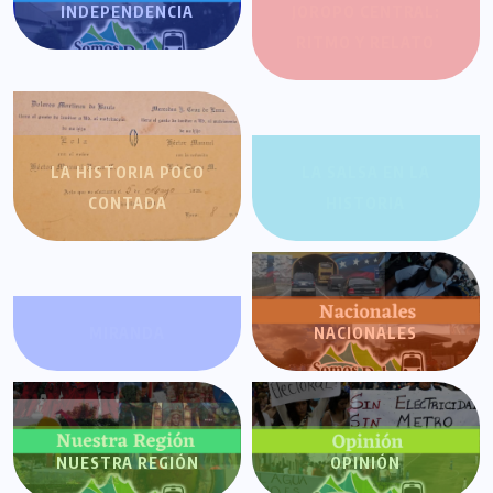
INDEPENDENCIA
JOROPO CENTRAL:
RITMO Y RELATO
LA HISTORIA POCO
LA SALSA EN LA
CONTADA
HISTORIA
MIRANDA
NACIONALES
NUESTRA REGIÓN
OPINIÓN