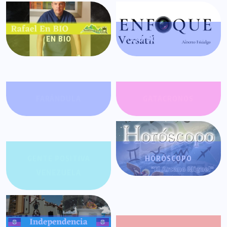
EN BIO
ENFOQUE VERSÁTIL
FARÁNDULA
GATACRONOS
GENTE POSITIVA
HORÓSCOPO
VENEZUELA