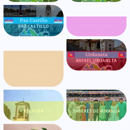
PAZ CASTILLO
PLANET SHOW
QUEJAS, CASOS Y
RAFAEL URDANETA
COSAS DE NUESTRO
PUEBLO
RELIGIÓN
SABERES DE MIRANDA