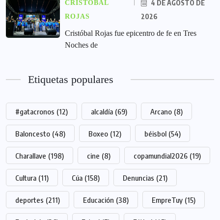
4 DE AGOSTO DE
CRISTÓBAL
2026
ROJAS
Cristóbal Rojas fue epicentro de fe en Tres
Noches de
Etiquetas populares
#gatacronos
(12)
alcaldía
(69)
Arcano
(8)
Baloncesto
(48)
Boxeo
(12)
béisbol
(54)
Charallave
(198)
cine
(8)
copamundial2026
(19)
Cultura
(11)
Cúa
(158)
Denuncias
(21)
deportes
(211)
Educación
(38)
EmpreTuy
(15)