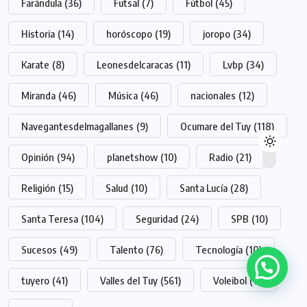
Farándula
(36)
Futsal
(7)
Fútbol
(45)
Historia
(14)
horóscopo
(19)
joropo
(34)
Karate
(8)
Leonesdelcaracas
(11)
Lvbp
(34)
Miranda
(46)
Música
(46)
nacionales
(12)
Navegantesdelmagallanes
(9)
Ocumare del Tuy
(118)
Opinión
(94)
planetshow
(10)
Radio
(21)
Religión
(15)
Salud
(10)
Santa Lucía
(28)
Santa Teresa
(104)
Seguridad
(24)
SPB
(10)
Sucesos
(49)
Talento
(76)
Tecnología
(10)
tuyero
(41)
Valles del Tuy
(561)
Voleibol
(11)