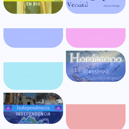
EN BIO
ENFOQUE VERSÁTIL
FARÁNDULA
GATACRONOS
GENTE POSITIVA
HORÓSCOPO
VENEZUELA
INDEPENDENCIA
JOROPO CENTRAL:
RITMO Y RELATO