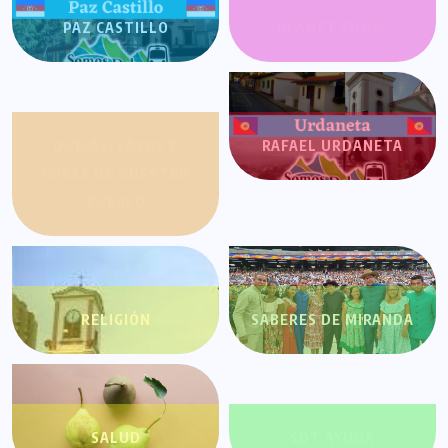
PAZ CASTILLO
PLANET SHOW
QUEJAS, CASOS Y
RAFAEL URDANETA
COSAS DE NUESTRO
PUEBLO
RELIGIÓN
SABERES DE MIRANDA
SALUD
SDT AYUDA