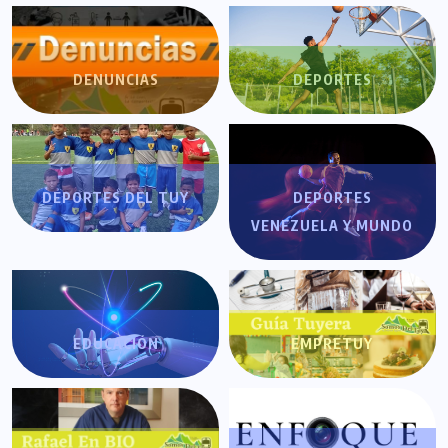
DENUNCIAS
DEPORTES
DEPORTES DEL TUY
DEPORTES
VENEZUELA Y MUNDO
EDUCACIÓN
EMPRETUY