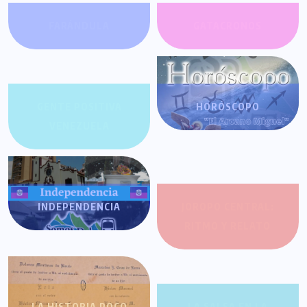
FARÁNDULA
GATACRONOS
GENTE POSITIVA
HORÓSCOPO
VENEZUELA
INDEPENDENCIA
JOROPO CENTRAL:
RITMO Y RELATO
LA HISTORIA POCO
LA SALSA EN LA