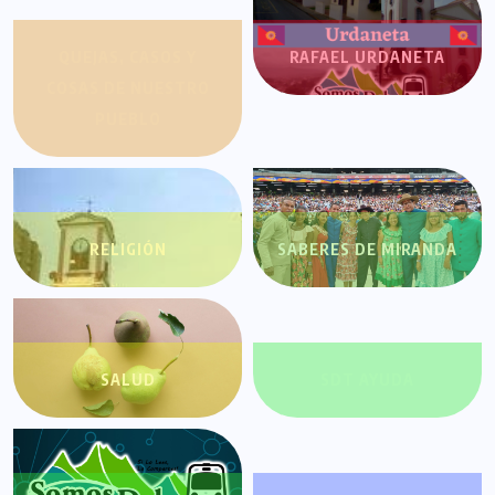
QUEJAS, CASOS Y
RAFAEL URDANETA
COSAS DE NUESTRO
PUEBLO
RELIGIÓN
SABERES DE MIRANDA
SALUD
SDT AYUDA