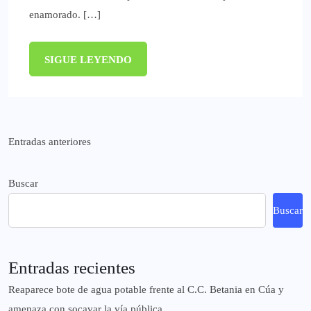
enamorado. […]
SIGUE LEYENDO
Navegación
Entradas anteriores
de
Buscar
entradas
Buscar
Entradas recientes
Reaparece bote de agua potable frente al C.C. Betania en Cúa y
amenaza con socavar la vía pública