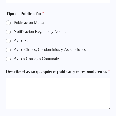
r
e
s
Tipo de Publicación
*
r
e
Publicación Mercantil
s
p
Notificación Registros y Notarías
o
Aviso Seniat
n
d
Aviso Clubes, Condominios y Asociaciones
e
r
Avisos Consejos Comunales
e
m
o
Describe el aviso que quieres publicar y te responderemos
*
s
C
o
r
r
e
o