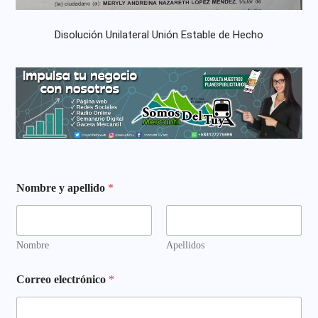
Disolución Unilateral Unión Estable de Hecho
Nombre y apellido
*
Nombre
Apellidos
q
Correo electrónico
*
u
i
e