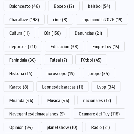
Baloncesto
(48)
Boxeo
(12)
béisbol
(54)
Charallave
(198)
cine
(8)
copamundial2026
(19)
Cultura
(11)
Cúa
(158)
Denuncias
(21)
deportes
(211)
Educación
(38)
EmpreTuy
(15)
Farándula
(36)
Futsal
(7)
Fútbol
(45)
Historia
(14)
horóscopo
(19)
joropo
(34)
Karate
(8)
Leonesdelcaracas
(11)
Lvbp
(34)
Miranda
(46)
Música
(46)
nacionales
(12)
Navegantesdelmagallanes
(9)
Ocumare del Tuy
(118)
Opinión
(94)
planetshow
(10)
Radio
(21)