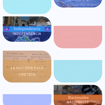
VENEZUELA
INDEPENDENCIA
JOROPO CENTRAL:
RITMO Y RELATO
LA HISTORIA POCO
LA SALSA EN LA
CONTADA
HISTORIA
MIRANDA
NACIONALES