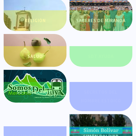
RELIGIÓN
SABERES DE MIRANDA
SALUD
SDT AYUDA
SDT MERCANTIL
SECRETOS DEL
HOMBRE ESTOICO