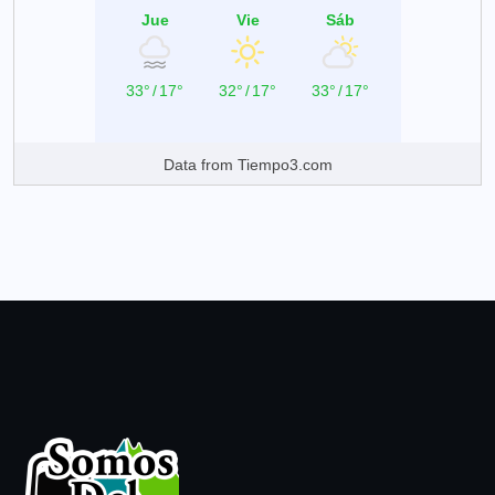
Jue
Vie
Sáb
33°
/
17°
32°
/
17°
33°
/
17°
Data from
Tiempo3.com