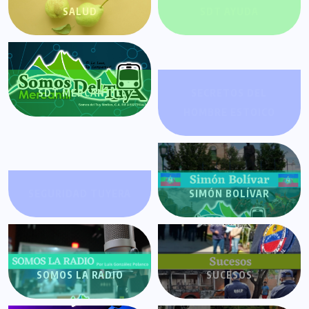
SALUD
SDT AYUDA
SDT MERCANTIL
SECRETOS DEL
HOMBRE ESTOICO
SEGURIDAD TUYERA
SIMÓN BOLÍVAR
SOMOS LA RADIO
SUCESOS