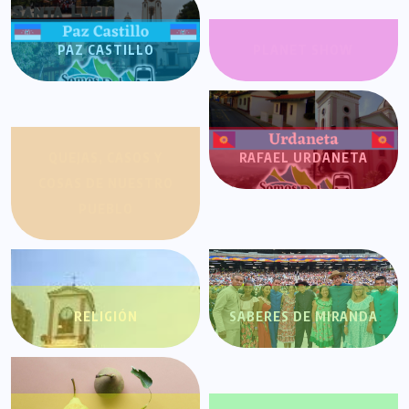
PAZ CASTILLO
PLANET SHOW
QUEJAS, CASOS Y
RAFAEL URDANETA
COSAS DE NUESTRO
PUEBLO
RELIGIÓN
SABERES DE MIRANDA