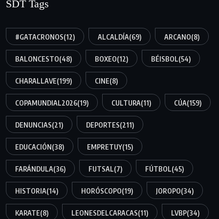
SDT Tags
#GATACRONOS
(12)
ALCALDÍA
(69)
ARCANO
(8)
BALONCESTO
(48)
BOXEO
(12)
BÉISBOL
(54)
CHARALLAVE
(199)
CINE
(8)
COPAMUNDIAL2026
(19)
CULTURA
(11)
CÚA
(159)
DENUNCIAS
(21)
DEPORTES
(211)
EDUCACIÓN
(38)
EMPRETUY
(15)
FARÁNDULA
(36)
FUTSAL
(7)
FÚTBOL
(45)
HISTORIA
(14)
HORÓSCOPO
(19)
JOROPO
(34)
KARATE
(8)
LEONESDELCARACAS
(11)
LVBP
(34)