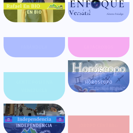
EN BIO
ENFOQUE VERSÁTIL
FARÁNDULA
GATACRONOS
GENTE POSITIVA
HORÓSCOPO
VENEZUELA
INDEPENDENCIA
JOROPO CENTRAL: