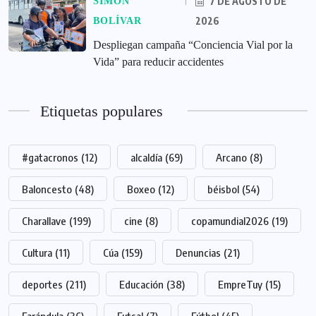
7 DE AGOSTO DE
SIMÓN
2026
BOLÍVAR
‎Despliegan campaña “Conciencia Vial por la
Vida” para reducir accidentes
Etiquetas populares
#gatacronos
(12)
alcaldía
(69)
Arcano
(8)
Baloncesto
(48)
Boxeo
(12)
béisbol
(54)
Charallave
(199)
cine
(8)
copamundial2026
(19)
Cultura
(11)
Cúa
(159)
Denuncias
(21)
deportes
(211)
Educación
(38)
EmpreTuy
(15)
Farándula
(36)
Futsal
(7)
Fútbol
(45)