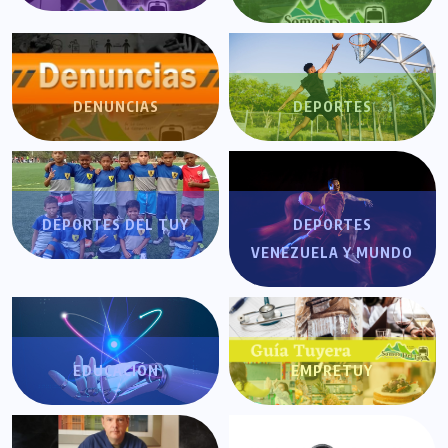
DENUNCIAS
DEPORTES
DEPORTES DEL TUY
DEPORTES
VENEZUELA Y MUNDO
EDUCACIÓN
EMPRETUY