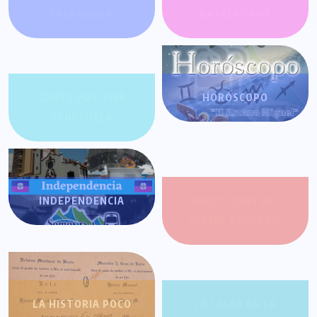
FARÁNDULA
GATACRONOS
GENTE POSITIVA
HORÓSCOPO
VENEZUELA
INDEPENDENCIA
JOROPO CENTRAL:
RITMO Y RELATO
LA HISTORIA POCO
LA SALSA EN LA