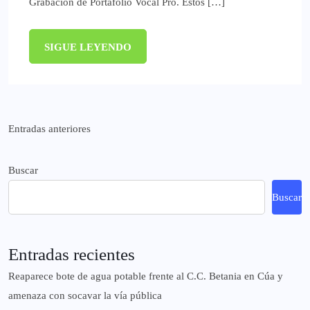
Grabación de Portafolio Vocal Pro. Estos […]
SIGUE LEYENDO
Navegación
Entradas anteriores
de
Buscar
entradas
Buscar
Entradas recientes
Reaparece bote de agua potable frente al C.C. Betania en Cúa y
amenaza con socavar la vía pública