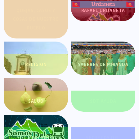
QUEJAS, CASOS Y
RAFAEL URDANETA
COSAS DE NUESTRO
PUEBLO
RELIGIÓN
SABERES DE MIRANDA
SALUD
SDT AYUDA
SDT MERCANTIL
SECRETOS DEL