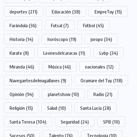
deportes
(211)
Educación
(38)
EmpreTuy
(15)
Farándula
(36)
Futsal
(7)
Fútbol
(45)
Historia
(14)
horóscopo
(19)
joropo
(34)
Karate
(8)
Leonesdelcaracas
(11)
Lvbp
(34)
Miranda
(46)
Música
(46)
nacionales
(12)
Navegantesdelmagallanes
(9)
Ocumare del Tuy
(118)
Opinión
(94)
planetshow
(10)
Radio
(21)
Religión
(15)
Salud
(10)
Santa Lucía
(28)
Santa Teresa
(104)
Seguridad
(24)
SPB
(10)
Sucesos
(50)
Talento
(76)
Tecnología
(10)