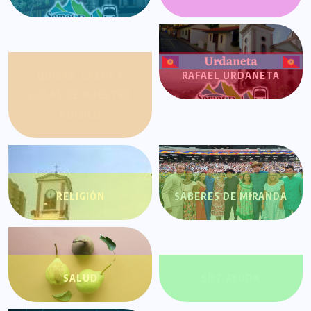
QUEJAS, CASOS Y
RAFAEL URDANETA
COSAS DE NUESTRO
PUEBLO
RELIGIÓN
SABERES DE MIRANDA
SALUD
SDT AYUDA