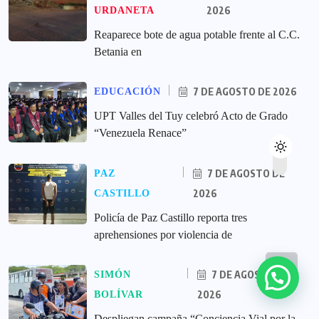
2026
URDANETA
Reaparece bote de agua potable frente al C.C.
Betania en
7 DE AGOSTO DE 2026
EDUCACIÓN
UPT Valles del Tuy celebró Acto de Grado
“Venezuela Renace”
7 DE AGOSTO DE
PAZ
2026
CASTILLO
‎Policía de Paz Castillo reporta tres
aprehensiones por violencia de
7 DE AGOSTO DE
SIMÓN
2026
BOLÍVAR
‎Despliegan campaña “Conciencia Vial por la