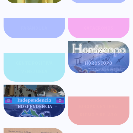
FARÁNDULA
GATACRONOS
GENTE POSITIVA
HORÓSCOPO
VENEZUELA
INDEPENDENCIA
JOROPO CENTRAL:
RITMO Y RELATO