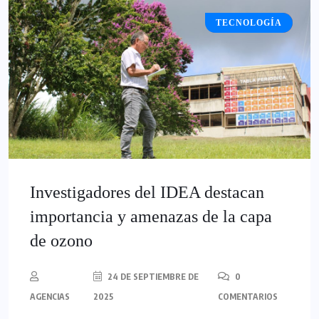
TECNOLOGÍA
NACIONALES
Investigadores del IDEA destacan
importancia y amenazas de la capa
de ozono
24 DE SEPTIEMBRE DE
0
AGENCIAS
2025
COMENTARIOS