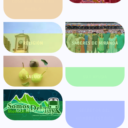
COSAS DE NUESTRO
PUEBLO
RELIGIÓN
SABERES DE MIRANDA
SALUD
SDT AYUDA
SDT MERCANTIL
SECRETOS DEL
HOMBRE ESTOICO