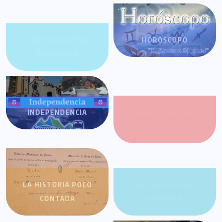
GENTE POSITIVA
HORÓSCOPO
VENEZUELA
INDEPENDENCIA
JOROPO CENTRAL:
RITMO Y RELATO
LA HISTORIA POCO
LA SALSA EN LA
CONTADA
HISTORIA