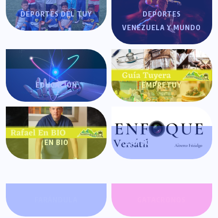
DEPORTES DEL TUY
DEPORTES
VENEZUELA Y MUNDO
EDUCACIÓN
EMPRETUY
EN BIO
ENFOQUE VERSÁTIL
FARÁNDULA
GATACRONOS