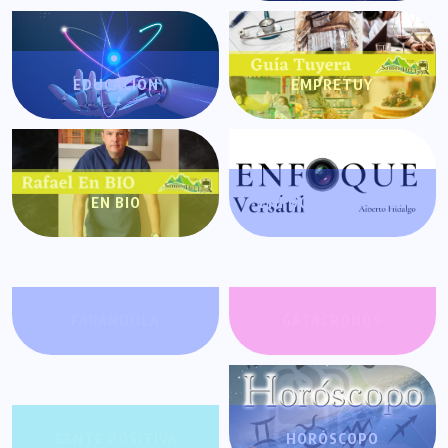
EDUCACIÓN
EMPRETUY
EN BIO
ENFOQUE VERSÁTIL
FARÁNDULA
GATACRONOS
GENTE POSITIVA
HORÓSCOPO