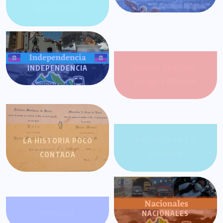
VENEZUELA
INDEPENDENCIA
JOROPO CENTRAL:
RITMO Y RELATO
LA HISTORIA POCO
LA SALSA EN LA
CONTADA
HISTORIA
MIRANDA
NACIONALES