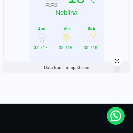
C
Neblina
Jue
Vie
Sáb
33°
/
17°
32°
/
16°
33°
/
16°
Data from
Tiempo3.com