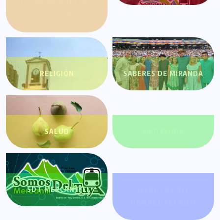
COSAS DE NUESTRO
PUEBLO
RELIGIÓN
SABERES DE MIRANDA
SALUD
SDT AYUDA
SDT MERCANTIL
SECRETOS DEL
HOMBRE ESTOICO