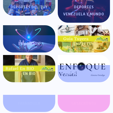
DEPORTES DEL TUY
DEPORTES
VENEZUELA Y MUNDO
EDUCACIÓN
EMPRETUY
EN BIO
ENFOQUE VERSÁTIL
FARÁNDULA
GATACRONOS