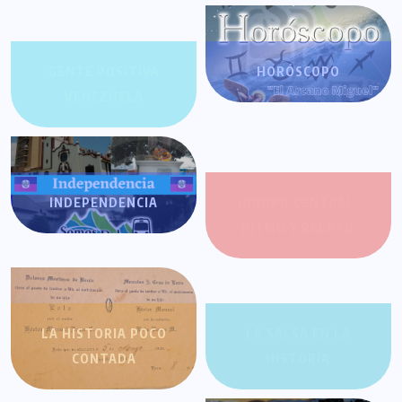
GENTE POSITIVA
HORÓSCOPO
VENEZUELA
INDEPENDENCIA
JOROPO CENTRAL:
RITMO Y RELATO
LA HISTORIA POCO
LA SALSA EN LA
CONTADA
HISTORIA