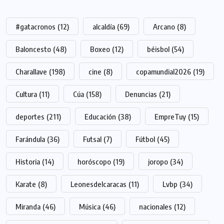
#gatacronos
(12)
alcaldía
(69)
Arcano
(8)
Baloncesto
(48)
Boxeo
(12)
béisbol
(54)
Charallave
(198)
cine
(8)
copamundial2026
(19)
Cultura
(11)
Cúa
(158)
Denuncias
(21)
deportes
(211)
Educación
(38)
EmpreTuy
(15)
Farándula
(36)
Futsal
(7)
Fútbol
(45)
Historia
(14)
horóscopo
(19)
joropo
(34)
Karate
(8)
Leonesdelcaracas
(11)
Lvbp
(34)
Miranda
(46)
Música
(46)
nacionales
(12)