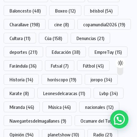
Baloncesto
(48)
Boxeo
(12)
béisbol
(54)
Charallave
(198)
cine
(8)
copamundial2026
(19)
Cultura
(11)
Cúa
(158)
Denuncias
(21)
deportes
(211)
Educación
(38)
EmpreTuy
(15)
Farándula
(36)
Futsal
(7)
Fútbol
(45)
Historia
(14)
horóscopo
(19)
joropo
(34)
Karate
(8)
Leonesdelcaracas
(11)
Lvbp
(34)
Miranda
(46)
Música
(46)
nacionales
(12)
Navegantesdelmagallanes
(9)
Ocumare del Tuy
(118)
Opinión
(94)
planetshow
(10)
Radio
(21)