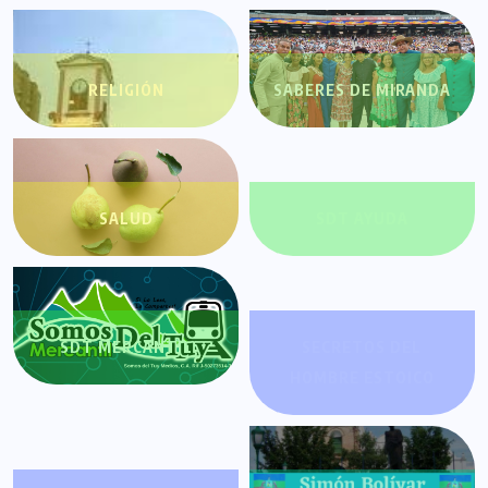
RELIGIÓN
SABERES DE MIRANDA
SALUD
SDT AYUDA
SDT MERCANTIL
SECRETOS DEL
HOMBRE ESTOICO