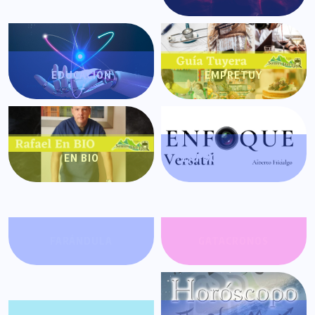
EDUCACIÓN
EMPRETUY
EN BIO
ENFOQUE VERSÁTIL
FARÁNDULA
GATACRONOS