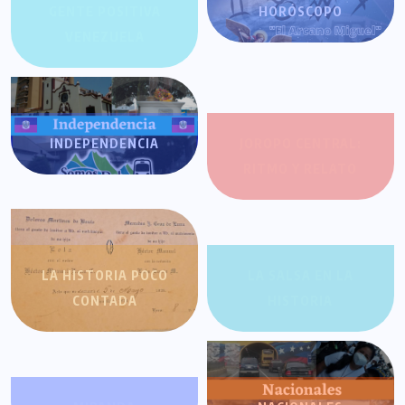
GENTE POSITIVA
HORÓSCOPO
VENEZUELA
INDEPENDENCIA
JOROPO CENTRAL:
RITMO Y RELATO
LA HISTORIA POCO
LA SALSA EN LA
CONTADA
HISTORIA