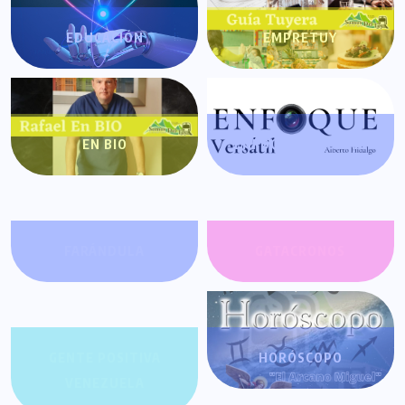
EDUCACIÓN
EMPRETUY
EN BIO
ENFOQUE VERSÁTIL
FARÁNDULA
GATACRONOS
GENTE POSITIVA
HORÓSCOPO
VENEZUELA