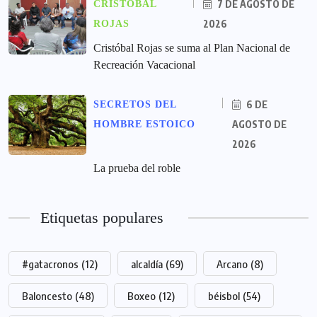
7 DE AGOSTO DE
CRISTÓBAL
2026
ROJAS
Cristóbal Rojas se suma al Plan Nacional de
Recreación Vacacional
6 DE
SECRETOS DEL
AGOSTO DE
HOMBRE ESTOICO
2026
La prueba del roble
Etiquetas populares
#gatacronos
(12)
alcaldía
(69)
Arcano
(8)
Baloncesto
(48)
Boxeo
(12)
béisbol
(54)