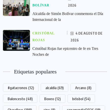
2026
BOLÍVAR
Alcaldía de Simón Bolívar conmemora el Día
Internacional de la
4 DE AGOSTO DE
CRISTÓBAL
2026
ROJAS
Cristóbal Rojas fue epicentro de fe en Tres
Noches de
Etiquetas populares
#gatacronos
(12)
alcaldía
(69)
Arcano
(8)
Baloncesto
(48)
Boxeo
(12)
béisbol
(54)
Charallave
(198)
cine
(8)
copamundial2026
(19)