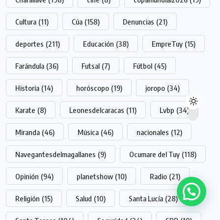
Cultura
(11)
Cúa
(158)
Denuncias
(21)
deportes
(211)
Educación
(38)
EmpreTuy
(15)
Farándula
(36)
Futsal
(7)
Fútbol
(45)
Historia
(14)
horóscopo
(19)
joropo
(34)
Karate
(8)
Leonesdelcaracas
(11)
Lvbp
(34)
Miranda
(46)
Música
(46)
nacionales
(12)
Navegantesdelmagallanes
(9)
Ocumare del Tuy
(118)
Opinión
(94)
planetshow
(10)
Radio
(21)
Religión
(15)
Salud
(10)
Santa Lucía
(28)