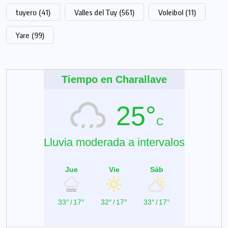
tuyero
(41)
Valles del Tuy
(561)
Voleibol
(11)
Yare
(99)
Tiempo en Charallave
25°
C
Lluvia moderada a intervalos
Jue
Vie
Sáb
33°
/
17°
32°
/
17°
33°
/
17°