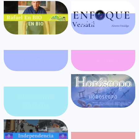
EN BIO
ENFOQUE VERSÁTIL
FARÁNDULA
GATACRONOS
GENTE POSITIVA
HORÓSCOPO
VENEZUELA