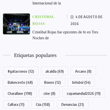
Internacional de la
4 DE AGOSTO DE
CRISTÓBAL
2026
ROJAS
Cristóbal Rojas fue epicentro de fe en Tres
Noches de
Etiquetas populares
#gatacronos
(12)
alcaldía
(69)
Arcano
(8)
Baloncesto
(48)
Boxeo
(12)
béisbol
(54)
Charallave
(198)
cine
(8)
copamundial2026
(19)
Cultura
(11)
Cúa
(158)
Denuncias
(21)