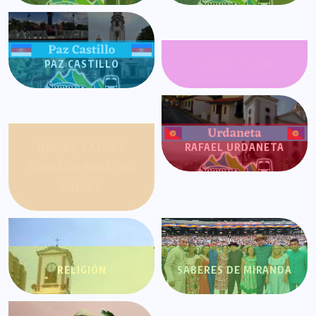
PAZ CASTILLO
PLANET SHOW
QUEJAS, CASOS Y
RAFAEL URDANETA
COSAS DE NUESTRO
PUEBLO
RELIGIÓN
SABERES DE MIRANDA