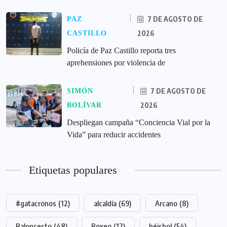
7 DE AGOSTO DE
PAZ
2026
CASTILLO
‎Policía de Paz Castillo reporta tres
aprehensiones por violencia de
7 DE AGOSTO DE
SIMÓN
2026
BOLÍVAR
‎Despliegan campaña “Conciencia Vial por la
Vida” para reducir accidentes
Etiquetas populares
#gatacronos
(12)
alcaldía
(69)
Arcano
(8)
Baloncesto
(48)
Boxeo
(12)
béisbol
(54)