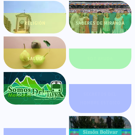
RELIGIÓN
SABERES DE MIRANDA
SALUD
SDT AYUDA
SDT MERCANTIL
SECRETOS DEL
HOMBRE ESTOICO