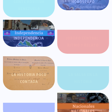
GENTE POSITIVA
HORÓSCOPO
VENEZUELA
INDEPENDENCIA
JOROPO CENTRAL:
RITMO Y RELATO
LA HISTORIA POCO
LA SALSA EN LA
CONTADA
HISTORIA
MIRANDA
NACIONALES