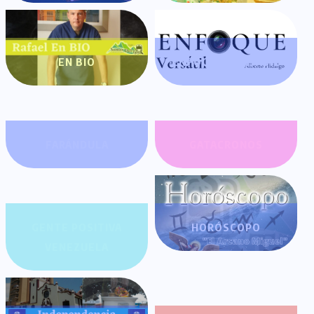
EN BIO
ENFOQUE VERSÁTIL
FARÁNDULA
GATACRONOS
GENTE POSITIVA
HORÓSCOPO
VENEZUELA