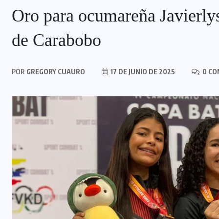
Oro para ocumareña Javierly
de Carabobo
POR
GREGORY CUAURO
17 DE JUNIO DE 2025
0 CO