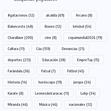
#gatacronos
(12)
alcaldía
(69)
Arcano
(8)
Baloncesto
(48)
Boxeo
(12)
béisbol
(54)
Charallave
(200)
cine
(8)
copamundial2026
(19)
Cultura
(11)
Cúa
(159)
Denuncias
(21)
deportes
(213)
Educación
(38)
EmpreTuy
(15)
Farándula
(36)
Futsal
(7)
Fútbol
(45)
Historia
(14)
horóscopo
(19)
joropo
(34)
Karate
(8)
Leonesdelcaracas
(11)
Lvbp
(34)
Miranda
(46)
Música
(46)
nacionales
(12)