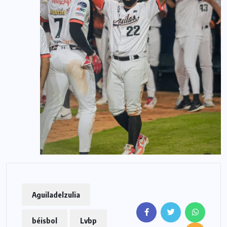
Aguiladelzulia
béisbol
Lvbp