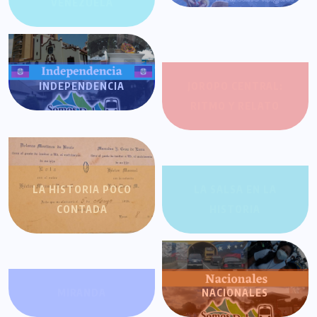
VENEZUELA
INDEPENDENCIA
JOROPO CENTRAL:
RITMO Y RELATO
LA HISTORIA POCO
LA SALSA EN LA
CONTADA
HISTORIA
MIRANDA
NACIONALES