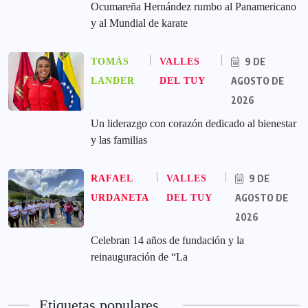
Ocumareña Hernández rumbo al Panamericano
y al Mundial de karate
9 DE
TOMÁS
VALLES
AGOSTO DE
LANDER
DEL TUY
2026
Un liderazgo con corazón dedicado al bienestar
y las familias
9 DE
RAFAEL
VALLES
AGOSTO DE
URDANETA
DEL TUY
2026
Celebran 14 años de fundación y la
reinauguración de “La
Etiquetas populares