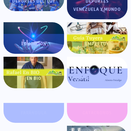
DEPORTES DEL TUY
DEPORTES
VENEZUELA Y MUNDO
EDUCACIÓN
EMPRETUY
EN BIO
ENFOQUE VERSÁTIL
FARÁNDULA
GATACRONOS