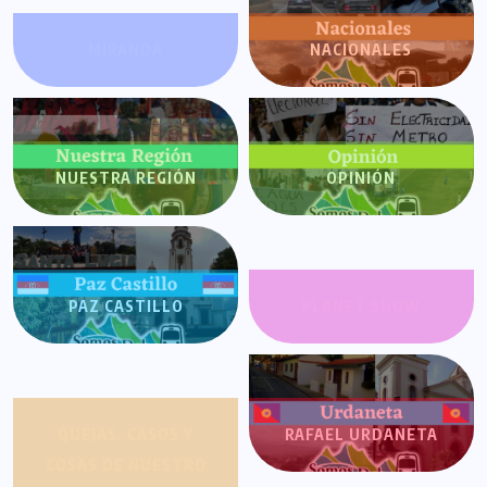
MIRANDA
NACIONALES
NUESTRA REGIÓN
OPINIÓN
PAZ CASTILLO
PLANET SHOW
QUEJAS, CASOS Y
RAFAEL URDANETA
COSAS DE NUESTRO