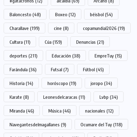
#gatacronos
(12)
alcaldía
(69)
Arcano
(8)
Baloncesto
(48)
Boxeo
(12)
béisbol
(54)
Charallave
(199)
cine
(8)
copamundial2026
(19)
Cultura
(11)
Cúa
(159)
Denuncias
(21)
deportes
(211)
Educación
(38)
EmpreTuy
(15)
Farándula
(36)
Futsal
(7)
Fútbol
(45)
Historia
(14)
horóscopo
(19)
joropo
(34)
Karate
(8)
Leonesdelcaracas
(11)
Lvbp
(34)
Miranda
(46)
Música
(46)
nacionales
(12)
Navegantesdelmagallanes
(9)
Ocumare del Tuy
(118)