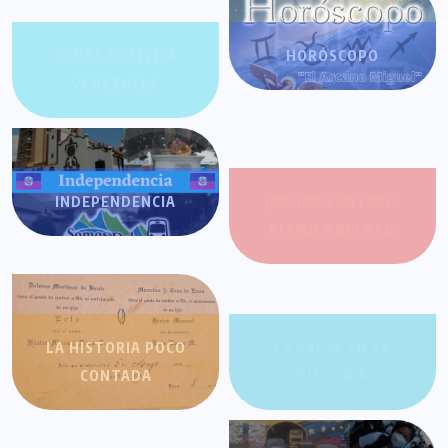
GENTE POSITIVA
HORÓSCOPO
VENEZUELA
INDEPENDENCIA
JOROPO CENTRAL:
RITMO Y RELATO
LA HISTORIA POCO
LA SALSA EN LA
CONTADA
HISTORIA