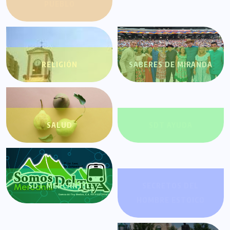
PUEBLO
RELIGIÓN
SABERES DE MIRANDA
SALUD
SDT AYUDA
SDT MERCANTIL
SECRETOS DEL
HOMBRE ESTOICO