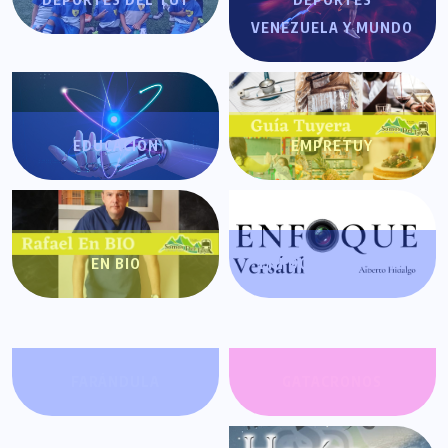
VENEZUELA Y MUNDO
EDUCACIÓN
EMPRETUY
EN BIO
ENFOQUE VERSÁTIL
FARÁNDULA
GATACRONOS