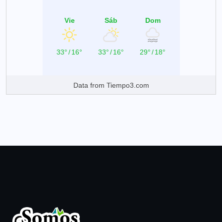
Vie
Sáb
Dom
33°
/
16°
33°
/
16°
29°
/
18°
Data from
Tiempo3.com