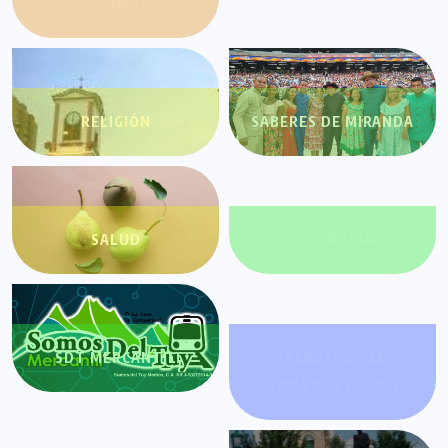
PUEBLO
RELIGIÓN
SABERES DE MIRANDA
SALUD
SDT AYUDA
SDT MERCANTIL
SECRETOS DEL
HOMBRE ESTOICO