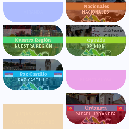
MIRANDA
NACIONALES
NUESTRA REGIÓN
OPINIÓN
PAZ CASTILLO
PLANET SHOW
QUEJAS, CASOS Y
RAFAEL URDANETA
COSAS DE NUESTRO