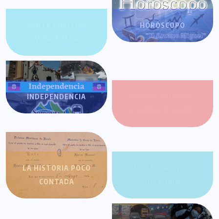
GENTE POSITIVA
HORÓSCOPO
VENEZUELA
INDEPENDENCIA
JOROPO CENTRAL:
RITMO Y RELATO
LA HISTORIA POCO
LA SALSA EN LA
CONTADA
HISTORIA