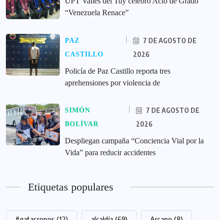
UPT Valles del Tuy celebró Acto de Grado
“Venezuela Renace”
7 DE AGOSTO DE
PAZ
2026
CASTILLO
‎Policía de Paz Castillo reporta tres
aprehensiones por violencia de
7 DE AGOSTO DE
SIMÓN
2026
BOLÍVAR
‎Despliegan campaña “Conciencia Vial por la
Vida” para reducir accidentes
Etiquetas populares
#gatacronos
(12)
alcaldía
(69)
Arcano
(8)