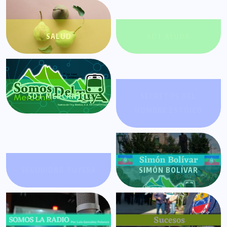
SALUD
SDT AYUDA
SDT MERCANTIL
SECRETOS DEL
HOMBRE ESTOICO
SEGURIDAD TUYERA
SIMÓN BOLÍVAR