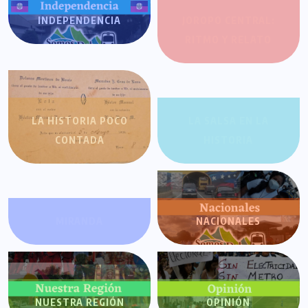
INDEPENDENCIA
JOROPO CENTRAL:
RITMO Y RELATO
LA HISTORIA POCO
LA SALSA EN LA
CONTADA
HISTORIA
MIRANDA
NACIONALES
NUESTRA REGIÓN
OPINIÓN