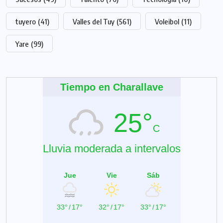
tuyero
(41)
Valles del Tuy
(561)
Voleibol
(11)
Yare
(99)
Tiempo en Charallave
25°
C
Lluvia moderada a intervalos
Jue
Vie
Sáb
33°
/
17°
32°
/
17°
33°
/
17°