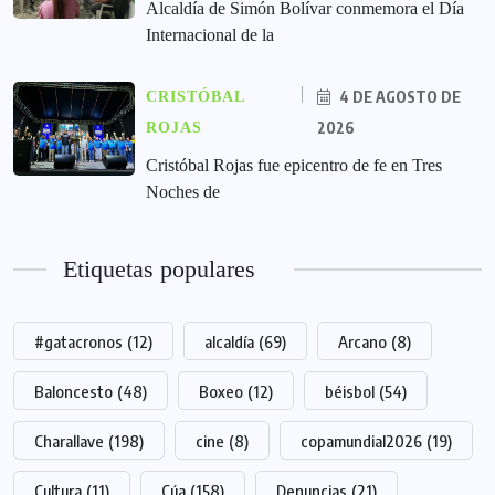
Alcaldía de Simón Bolívar conmemora el Día
Internacional de la
4 DE AGOSTO DE
CRISTÓBAL
2026
ROJAS
Cristóbal Rojas fue epicentro de fe en Tres
Noches de
Etiquetas populares
#gatacronos
(12)
alcaldía
(69)
Arcano
(8)
Baloncesto
(48)
Boxeo
(12)
béisbol
(54)
Charallave
(198)
cine
(8)
copamundial2026
(19)
Cultura
(11)
Cúa
(158)
Denuncias
(21)