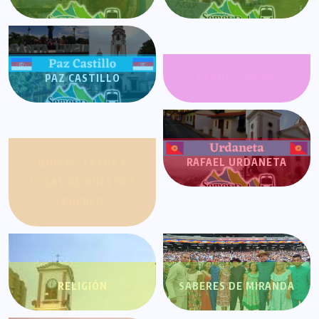
PAZ CASTILLO
PLANET SHOW
QUEJAS, CASOS Y
RAFAEL URDANETA
COSAS DE NUESTRO
PUEBLO
RELIGIÓN
SABERES DE MIRANDA