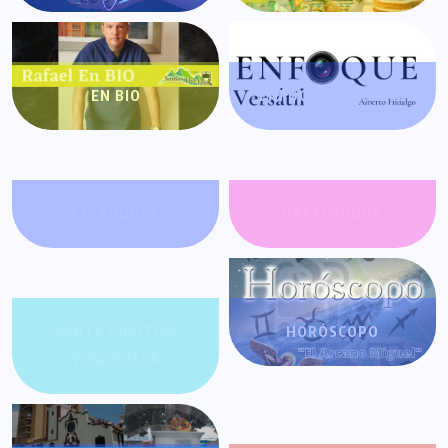
EN BIO
ENFOQUE VERSÁTIL
FARÁNDULA
GATACRONOS
GENTE POSITIVA
HORÓSCOPO
VENEZUELA