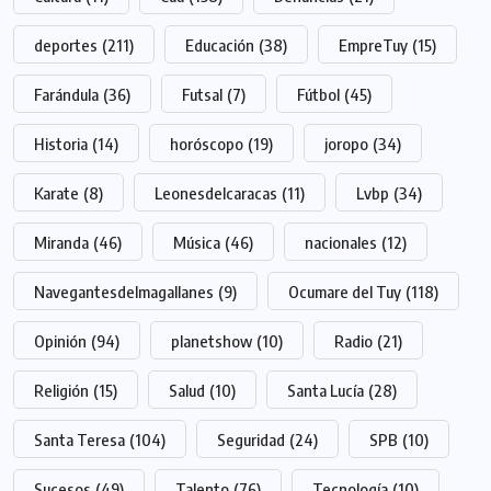
deportes
(211)
Educación
(38)
EmpreTuy
(15)
Farándula
(36)
Futsal
(7)
Fútbol
(45)
Historia
(14)
horóscopo
(19)
joropo
(34)
Karate
(8)
Leonesdelcaracas
(11)
Lvbp
(34)
Miranda
(46)
Música
(46)
nacionales
(12)
Navegantesdelmagallanes
(9)
Ocumare del Tuy
(118)
Opinión
(94)
planetshow
(10)
Radio
(21)
Religión
(15)
Salud
(10)
Santa Lucía
(28)
Santa Teresa
(104)
Seguridad
(24)
SPB
(10)
Sucesos
(49)
Talento
(76)
Tecnología
(10)