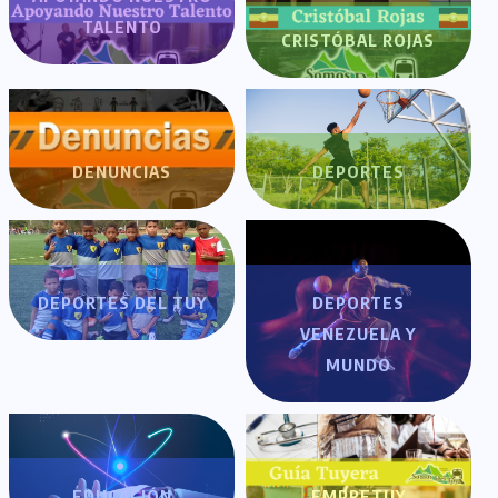
TALENTO
CRISTÓBAL ROJAS
DENUNCIAS
DEPORTES
DEPORTES DEL TUY
DEPORTES
VENEZUELA Y
MUNDO
EDUCACIÓN
EMPRETUY