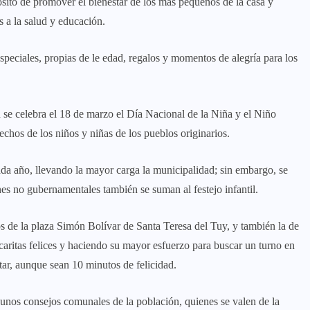
pósito de promover el bienestar de los más pequeños de la casa y
s a la salud y educación.
speciales, propias de le edad, regalos y momentos de alegría para los
se celebra el 18 de marzo el Día Nacional de la Niña y el Niño
echos de los niños y niñas de los pueblos originarios.
ada año, llevando la mayor carga la municipalidad; sin embargo, se
es no gubernamentales también se suman al festejo infantil.
s de la plaza Simón Bolívar de Santa Teresa del Tuy, y también la de
 caritas felices y haciendo su mayor esfuerzo para buscar un turno en
utar, aunque sean 10 minutos de felicidad.
gunos consejos comunales de la población, quienes se valen de la