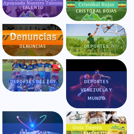
TALENTO
CRISTÓBAL ROJAS
DENUNCIAS
DEPORTES
DEPORTES DEL TUY
DEPORTES
VENEZUELA Y
MUNDO
EDUCACIÓN
EMPRETUY