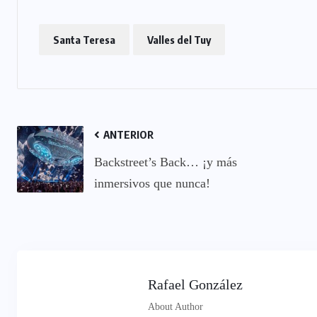
Santa Teresa
Valles del Tuy
ANTERIOR
Backstreet’s Back… ¡y más
inmersivos que nunca!
Rafael González
About Author