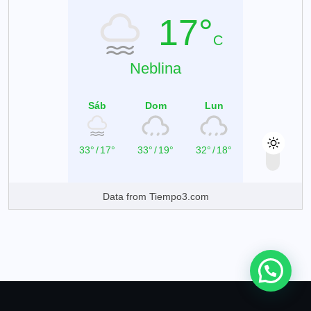
17°
C
Neblina
Sáb
Dom
Lun
33°
/
17°
33°
/
19°
32°
/
18°
Data from
Tiempo3.com