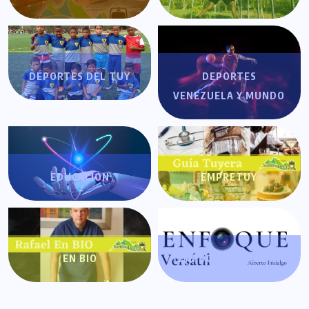
DEPORTES DEL TUY
DEPORTES
VENEZUELA Y MUNDO
EDUCACIÓN
EMPRETUY
EN BIO
ENFOQUE VERSÁTIL