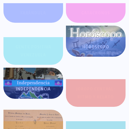
FARÁNDULA
GATACRONOS
GENTE POSITIVA
HORÓSCOPO
VENEZUELA
INDEPENDENCIA
JOROPO CENTRAL:
RITMO Y RELATO