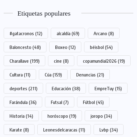
Etiquetas populares
#gatacronos
(12)
alcaldía
(69)
Arcano
(8)
Baloncesto
(48)
Boxeo
(12)
béisbol
(54)
Charallave
(199)
cine
(8)
copamundial2026
(19)
Cultura
(11)
Cúa
(159)
Denuncias
(21)
deportes
(211)
Educación
(38)
EmpreTuy
(15)
Farándula
(36)
Futsal
(7)
Fútbol
(45)
Historia
(14)
horóscopo
(19)
joropo
(34)
Karate
(8)
Leonesdelcaracas
(11)
Lvbp
(34)