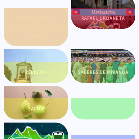
QUEJAS, CASOS Y
RAFAEL URDANETA
COSAS DE NUESTRO
PUEBLO
RELIGIÓN
SABERES DE MIRANDA
SALUD
SDT AYUDA