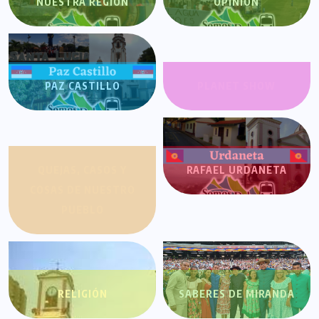
NUESTRA REGIÓN
OPINIÓN
PAZ CASTILLO
PLANET SHOW
QUEJAS, CASOS Y
RAFAEL URDANETA
COSAS DE NUESTRO
PUEBLO
RELIGIÓN
SABERES DE MIRANDA