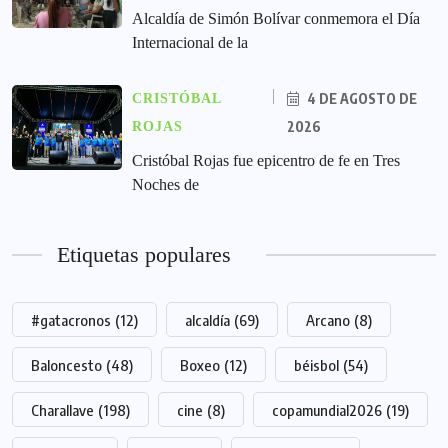
Alcaldía de Simón Bolívar conmemora el Día
Internacional de la
4 DE AGOSTO DE
CRISTÓBAL
2026
ROJAS
Cristóbal Rojas fue epicentro de fe en Tres
Noches de
Etiquetas populares
#gatacronos
(12)
alcaldía
(69)
Arcano
(8)
Baloncesto
(48)
Boxeo
(12)
béisbol
(54)
Charallave
(198)
cine
(8)
copamundial2026
(19)