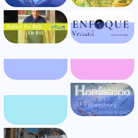
EN BIO
ENFOQUE VERSÁTIL
FARÁNDULA
GATACRONOS
GENTE POSITIVA
HORÓSCOPO
VENEZUELA