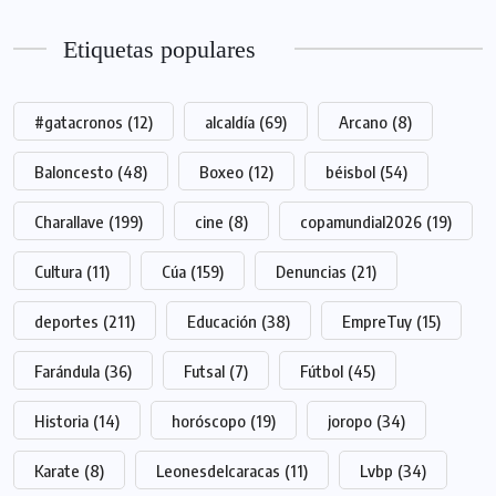
Etiquetas populares
#gatacronos
(12)
alcaldía
(69)
Arcano
(8)
Baloncesto
(48)
Boxeo
(12)
béisbol
(54)
Charallave
(199)
cine
(8)
copamundial2026
(19)
Cultura
(11)
Cúa
(159)
Denuncias
(21)
deportes
(211)
Educación
(38)
EmpreTuy
(15)
Farándula
(36)
Futsal
(7)
Fútbol
(45)
Historia
(14)
horóscopo
(19)
joropo
(34)
Karate
(8)
Leonesdelcaracas
(11)
Lvbp
(34)