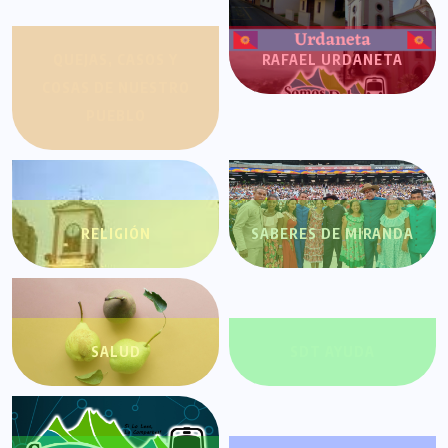
QUEJAS, CASOS Y
RAFAEL URDANETA
COSAS DE NUESTRO
PUEBLO
RELIGIÓN
SABERES DE MIRANDA
SALUD
SDT AYUDA