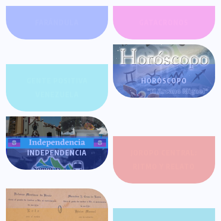
FARÁNDULA
GATACRONOS
GENTE POSITIVA
HORÓSCOPO
VENEZUELA
INDEPENDENCIA
JOROPO CENTRAL:
RITMO Y RELATO