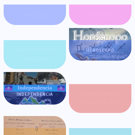
FARÁNDULA
GATACRONOS
GENTE POSITIVA
HORÓSCOPO
VENEZUELA
INDEPENDENCIA
JOROPO CENTRAL:
RITMO Y RELATO