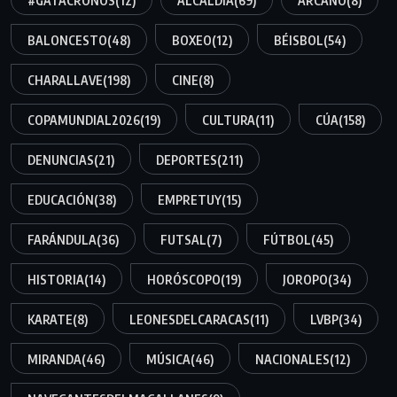
#GATACRONOS
(12)
ALCALDÍA
(69)
ARCANO
(8)
BALONCESTO
(48)
BOXEO
(12)
BÉISBOL
(54)
CHARALLAVE
(198)
CINE
(8)
COPAMUNDIAL2026
(19)
CULTURA
(11)
CÚA
(158)
DENUNCIAS
(21)
DEPORTES
(211)
EDUCACIÓN
(38)
EMPRETUY
(15)
FARÁNDULA
(36)
FUTSAL
(7)
FÚTBOL
(45)
HISTORIA
(14)
HORÓSCOPO
(19)
JOROPO
(34)
KARATE
(8)
LEONESDELCARACAS
(11)
LVBP
(34)
MIRANDA
(46)
MÚSICA
(46)
NACIONALES
(12)