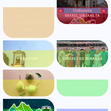
QUEJAS, CASOS Y
RAFAEL URDANETA
COSAS DE NUESTRO
PUEBLO
RELIGIÓN
SABERES DE MIRANDA
SALUD
SDT AYUDA