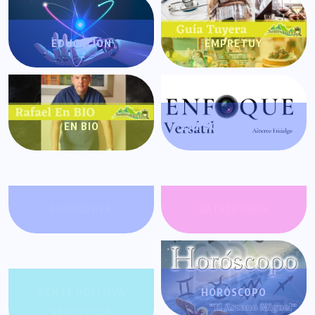
EDUCACIÓN
EMPRETUY
EN BIO
ENFOQUE VERSÁTIL
FARÁNDULA
GATACRONOS
GENTE POSITIVA
HORÓSCOPO
VENEZUELA