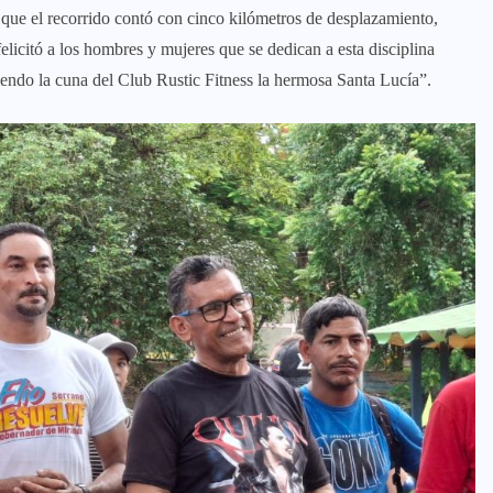
 que el recorrido contó con cinco kilómetros de desplazamiento,
elicitó a los hombres y mujeres que se dedican a esta disciplina
iendo la cuna del Club Rustic Fitness la hermosa Santa Lucía”.