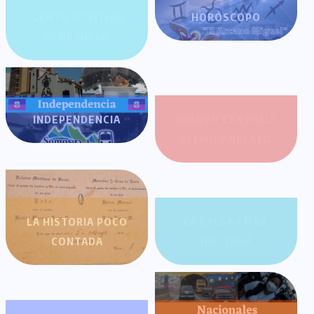
GENTE POSITIVA
HORÓSCOPO
VENEZUELA
INDEPENDENCIA
JOROPO CENTRAL:
RITMO Y RELATO
LA HISTORIA POCO
LA SALSA EN LA
CONTADA
HISTORIA