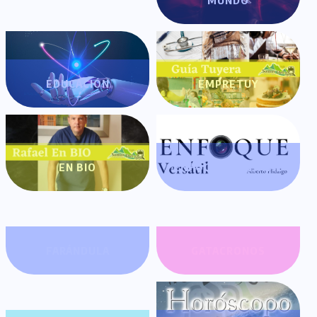
MUNDO
EDUCACIÓN
EMPRETUY
EN BIO
ENFOQUE VERSÁTIL
FARÁNDULA
GATACRONOS