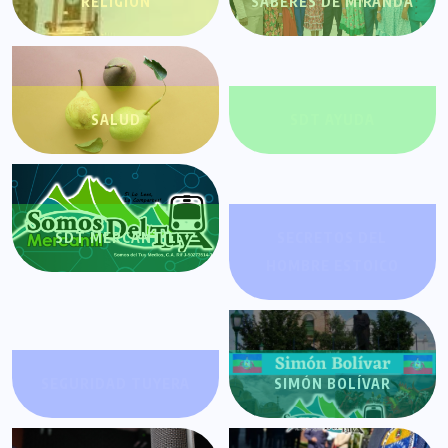
RELIGIÓN
SABERES DE MIRANDA
SALUD
SDT AYUDA
SDT MERCANTIL
SECRETOS DEL
HOMBRE ESTOICO
SEGURIDAD TUYERA
SIMÓN BOLÍVAR