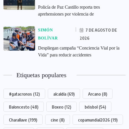
‎Policía de Paz Castillo reporta tres
aprehensiones por violencia de
7 DE AGOSTO DE
SIMÓN
2026
BOLÍVAR
‎Despliegan campaña “Conciencia Vial por la
Vida” para reducir accidentes
Etiquetas populares
#gatacronos
(12)
alcaldía
(69)
Arcano
(8)
Baloncesto
(48)
Boxeo
(12)
béisbol
(54)
Charallave
(199)
cine
(8)
copamundial2026
(19)