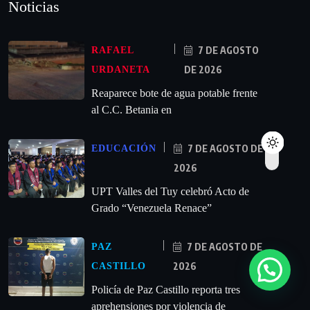
Noticias
7 DE AGOSTO
RAFAEL
DE 2026
URDANETA
Reaparece bote de agua potable frente
al C.C. Betania en
7 DE AGOSTO DE
EDUCACIÓN
2026
UPT Valles del Tuy celebró Acto de
Grado “Venezuela Renace”
7 DE AGOSTO DE
PAZ
2026
CASTILLO
‎Policía de Paz Castillo reporta tres
aprehensiones por violencia de