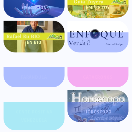
EDUCACIÓN
EMPRETUY
EN BIO
ENFOQUE VERSÁTIL
FARÁNDULA
GATACRONOS
GENTE POSITIVA
HORÓSCOPO
VENEZUELA