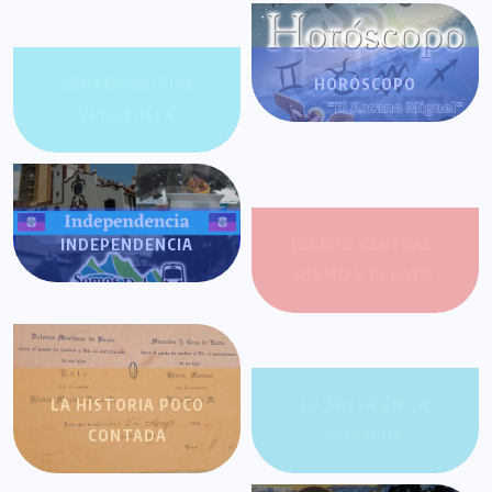
GENTE POSITIVA
HORÓSCOPO
VENEZUELA
INDEPENDENCIA
JOROPO CENTRAL:
RITMO Y RELATO
LA HISTORIA POCO
LA SALSA EN LA
CONTADA
HISTORIA