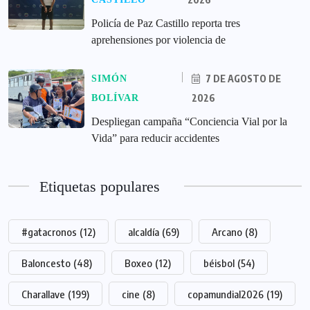
‎Policía de Paz Castillo reporta tres
aprehensiones por violencia de
7 DE AGOSTO DE
SIMÓN
2026
BOLÍVAR
‎Despliegan campaña “Conciencia Vial por la
Vida” para reducir accidentes
Etiquetas populares
#gatacronos
(12)
alcaldía
(69)
Arcano
(8)
Baloncesto
(48)
Boxeo
(12)
béisbol
(54)
Charallave
(199)
cine
(8)
copamundial2026
(19)