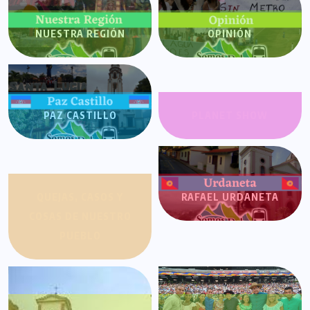
NUESTRA REGIÓN
OPINIÓN
PAZ CASTILLO
PLANET SHOW
QUEJAS, CASOS Y
RAFAEL URDANETA
COSAS DE NUESTRO
PUEBLO