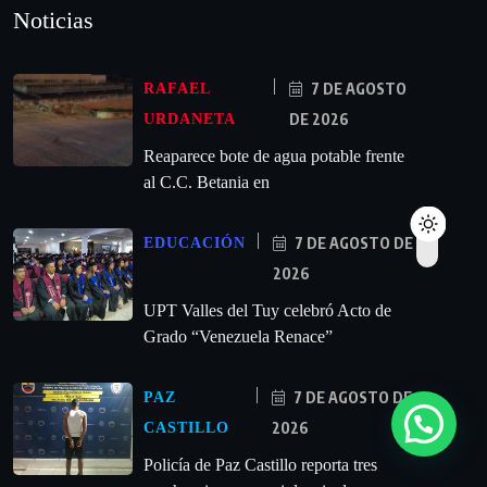
Noticias
7 DE AGOSTO
RAFAEL
DE 2026
URDANETA
Reaparece bote de agua potable frente
al C.C. Betania en
7 DE AGOSTO DE
EDUCACIÓN
2026
UPT Valles del Tuy celebró Acto de
Grado “Venezuela Renace”
7 DE AGOSTO DE
PAZ
2026
CASTILLO
‎Policía de Paz Castillo reporta tres