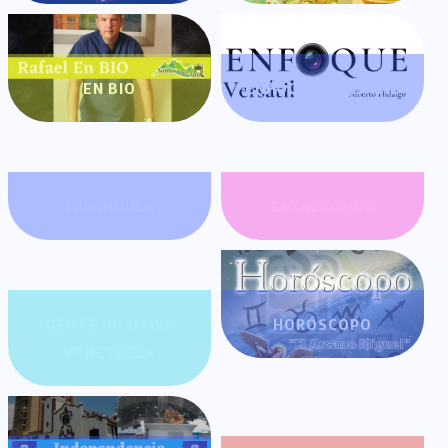
EN BIO
ENFOQUE VERSÁTIL
FARÁNDULA
GATACRONOS
GENTE POSITIVA
HORÓSCOPO
VENEZUELA