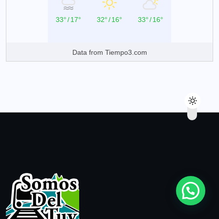
33°
/
17°
32°
/
16°
33°
/
16°
Data from
Tiempo3.com