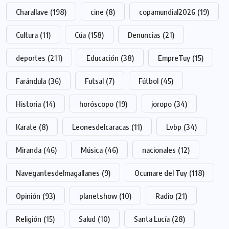
Charallave
(198)
cine
(8)
copamundial2026
(19)
Cultura
(11)
Cúa
(158)
Denuncias
(21)
deportes
(211)
Educación
(38)
EmpreTuy
(15)
Farándula
(36)
Futsal
(7)
Fútbol
(45)
Historia
(14)
horóscopo
(19)
joropo
(34)
Karate
(8)
Leonesdelcaracas
(11)
Lvbp
(34)
Miranda
(46)
Música
(46)
nacionales
(12)
Navegantesdelmagallanes
(9)
Ocumare del Tuy
(118)
Opinión
(93)
planetshow
(10)
Radio
(21)
Religión
(15)
Salud
(10)
Santa Lucía
(28)