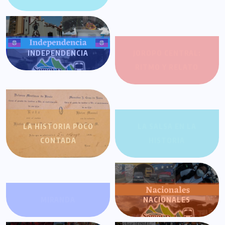
INDEPENDENCIA
JOROPO CENTRAL:
RITMO Y RELATO
LA HISTORIA POCO
LA SALSA EN LA
CONTADA
HISTORIA
MIRANDA
NACIONALES