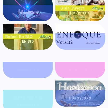
EDUCACIÓN
EMPRETUY
EN BIO
ENFOQUE VERSÁTIL
FARÁNDULA
GATACRONOS
GENTE POSITIVA
HORÓSCOPO
VENEZUELA