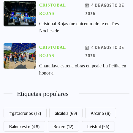
4 DE AGOSTO DE
CRISTÓBAL
2026
ROJAS
Cristóbal Rojas fue epicentro de fe en Tres
Noches de
4 DE AGOSTO DE
CRISTÓBAL
2026
ROJAS
Charallave estrena obras en peaje La Peñita en
honor a
Etiquetas populares
#gatacronos
(12)
alcaldía
(69)
Arcano
(8)
Baloncesto
(48)
Boxeo
(12)
béisbol
(54)