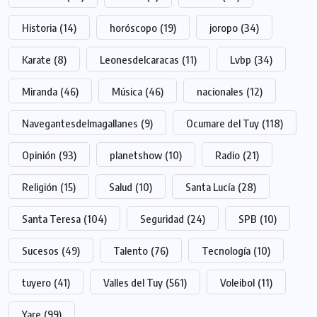
Historia
(14)
horóscopo
(19)
joropo
(34)
Karate
(8)
Leonesdelcaracas
(11)
Lvbp
(34)
Miranda
(46)
Música
(46)
nacionales
(12)
Navegantesdelmagallanes
(9)
Ocumare del Tuy
(118)
Opinión
(93)
planetshow
(10)
Radio
(21)
Religión
(15)
Salud
(10)
Santa Lucía
(28)
Santa Teresa
(104)
Seguridad
(24)
SPB
(10)
Sucesos
(49)
Talento
(76)
Tecnología
(10)
tuyero
(41)
Valles del Tuy
(561)
Voleibol
(11)
Yare
(99)