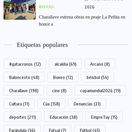
2026
ROJAS
Charallave estrena obras en peaje La Peñita en
honor a
Etiquetas populares
#gatacronos
(12)
alcaldía
(69)
Arcano
(8)
Baloncesto
(48)
Boxeo
(12)
béisbol
(54)
Charallave
(198)
cine
(8)
copamundial2026
(19)
Cultura
(11)
Cúa
(158)
Denuncias
(21)
deportes
(211)
Educación
(38)
EmpreTuy
(15)
Farándula
(36)
Futsal
(7)
Fútbol
(45)