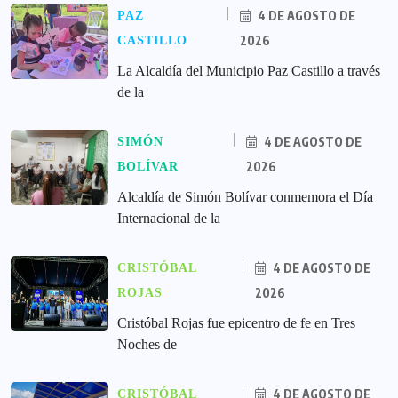
4 DE AGOSTO DE
PAZ
2026
CASTILLO
La Alcaldía del Municipio Paz Castillo a través
de la
4 DE AGOSTO DE
SIMÓN
2026
BOLÍVAR
Alcaldía de Simón Bolívar conmemora el Día
Internacional de la
4 DE AGOSTO DE
CRISTÓBAL
2026
ROJAS
Cristóbal Rojas fue epicentro de fe en Tres
Noches de
4 DE AGOSTO DE
CRISTÓBAL