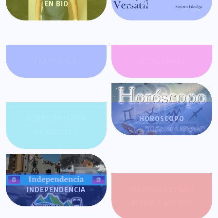
EN BIO
ENFOQUE VERSÁTIL
FARÁNDULA
GATACRONOS
GENTE POSITIVA
HORÓSCOPO
VENEZUELA
INDEPENDENCIA
JOROPO CENTRAL:
RITMO Y RELATO