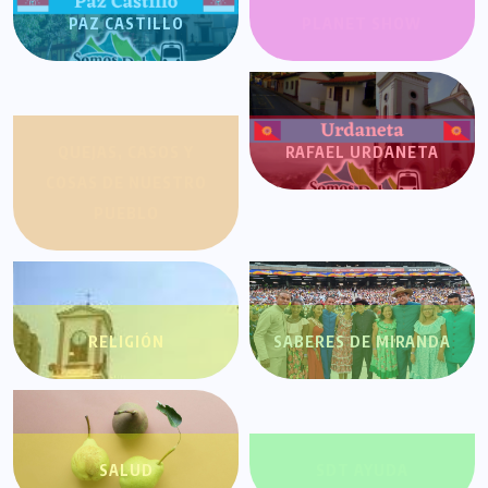
PAZ CASTILLO
PLANET SHOW
QUEJAS, CASOS Y
RAFAEL URDANETA
COSAS DE NUESTRO
PUEBLO
RELIGIÓN
SABERES DE MIRANDA
SALUD
SDT AYUDA