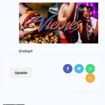
@adogel
Opinión