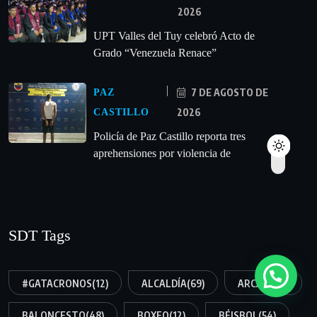
2026
UPT Valles del Tuy celebró Acto de
Grado “Venezuela Renace”
7 DE AGOSTO DE
PAZ
2026
CASTILLO
‎Policía de Paz Castillo reporta tres
aprehensiones por violencia de
SDT Tags
#GATACRONOS
(12)
ALCALDÍA
(69)
ARCANO
(8)
BALONCESTO
(48)
BOXEO
(12)
BÉISBOL
(54)