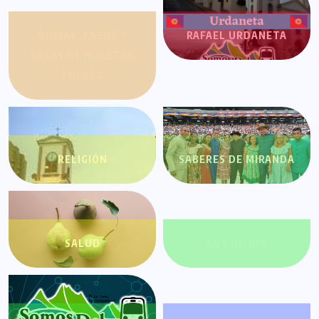
QUEJAS, CASOS Y
RAFAEL URDANETA
COSAS DE NUESTRO
PUEBLO
RELIGIÓN
SABERES DE MIRANDA
SALUD
SDT AYUDA