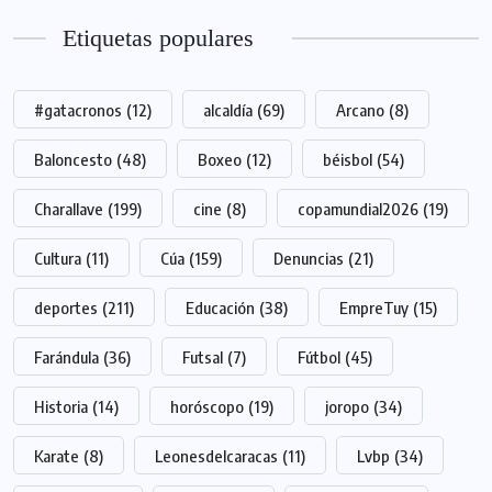
Etiquetas populares
#gatacronos
(12)
alcaldía
(69)
Arcano
(8)
Baloncesto
(48)
Boxeo
(12)
béisbol
(54)
Charallave
(199)
cine
(8)
copamundial2026
(19)
Cultura
(11)
Cúa
(159)
Denuncias
(21)
deportes
(211)
Educación
(38)
EmpreTuy
(15)
Farándula
(36)
Futsal
(7)
Fútbol
(45)
Historia
(14)
horóscopo
(19)
joropo
(34)
Karate
(8)
Leonesdelcaracas
(11)
Lvbp
(34)