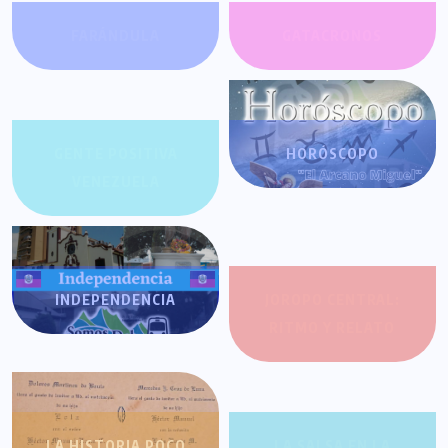
FARÁNDULA
GATACRONOS
GENTE POSITIVA
HORÓSCOPO
VENEZUELA
INDEPENDENCIA
JOROPO CENTRAL:
RITMO Y RELATO
LA HISTORIA POCO
LA SALSA EN LA