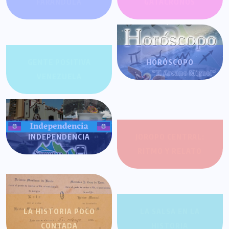
FARÁNDULA
GATACRONOS
GENTE POSITIVA
HORÓSCOPO
VENEZUELA
INDEPENDENCIA
JOROPO CENTRAL:
RITMO Y RELATO
LA HISTORIA POCO
LA SALSA EN LA
CONTADA
HISTORIA