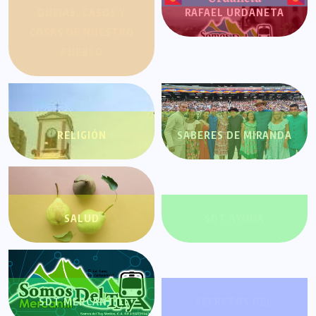
QUEJAS, CASOS Y
RAFAEL URDANETA
COSAS DE NUESTRO
PUEBLO
RELIGIÓN
SABERES DE MIRANDA
SALUD
SDT AYUDA
SDT MERCANTIL
SECRETOS DEL