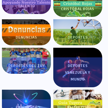
TALENTO
CRISTÓBAL ROJAS
DENUNCIAS
DEPORTES
DEPORTES DEL TUY
DEPORTES
VENEZUELA Y
MUNDO
EDUCACIÓN
EMPRETUY