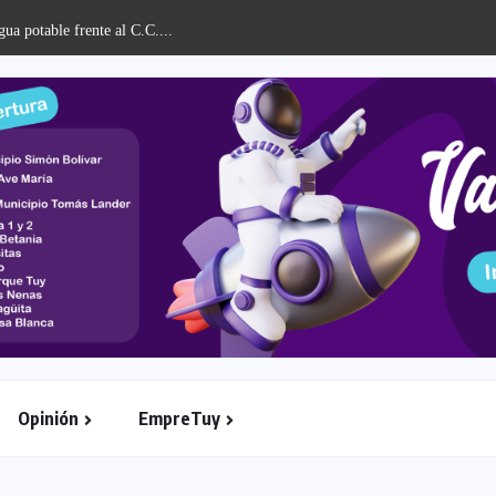
celebró Acto de Grado...
Opinión
EmpreTuy