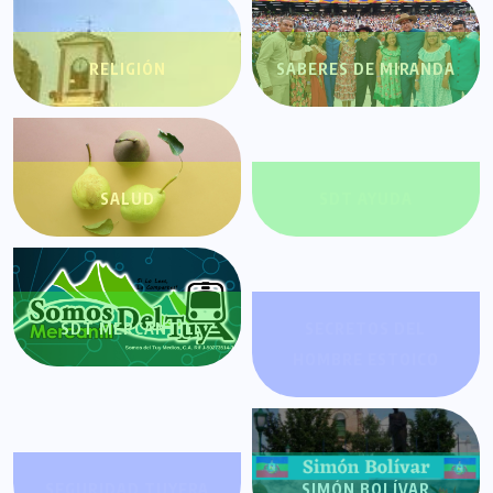
RELIGIÓN
SABERES DE MIRANDA
SALUD
SDT AYUDA
SDT MERCANTIL
SECRETOS DEL
HOMBRE ESTOICO
SEGURIDAD TUYERA
SIMÓN BOLÍVAR