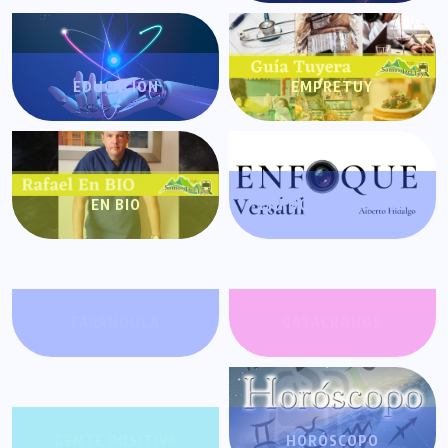
EDUCACIÓN
EMPRETUY
EN BIO
ENFOQUE VERSÁTIL
FARÁNDULA
GATACRONOS
GENTE POSITIVA
HORÓSCOPO