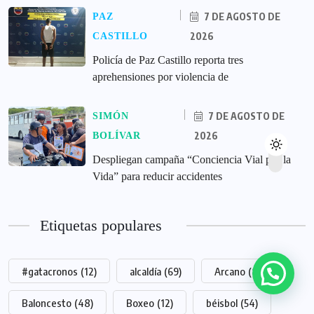
7 DE AGOSTO DE
PAZ
2026
CASTILLO
‎Policía de Paz Castillo reporta tres
aprehensiones por violencia de
7 DE AGOSTO DE
SIMÓN
2026
BOLÍVAR
‎Despliegan campaña “Conciencia Vial por la
Vida” para reducir accidentes
Etiquetas populares
#gatacronos
(12)
alcaldía
(69)
Arcano
(8)
Baloncesto
(48)
Boxeo
(12)
béisbol
(54)