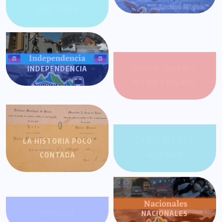
VENEZUELA
INDEPENDENCIA
JOROPO CENTRAL:
RITMO Y RELATO
LA HISTORIA POCO
LA SALSA EN LA
CONTADA
HISTORIA
MIRANDA
NACIONALES