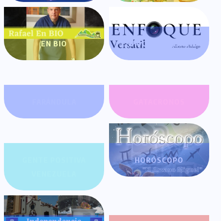
EN BIO
ENFOQUE VERSÁTIL
FARÁNDULA
GATACRONOS
GENTE POSITIVA
HORÓSCOPO
VENEZUELA