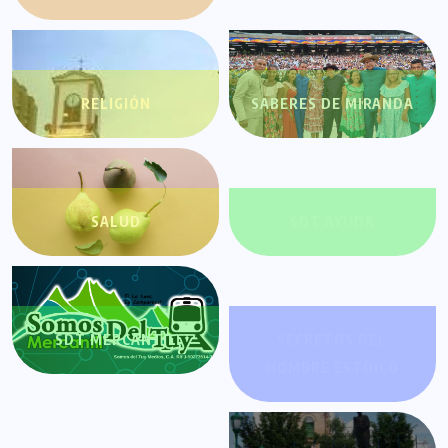
RELIGIÓN
SABERES DE MIRANDA
SALUD
SDT AYUDA
SDT MERCANTIL
SECRETOS DEL
HOMBRE ESTOICO