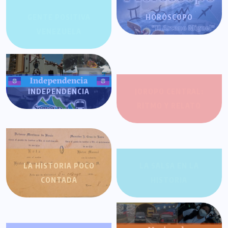
GENTE POSITIVA
HORÓSCOPO
VENEZUELA
INDEPENDENCIA
JOROPO CENTRAL:
RITMO Y RELATO
LA HISTORIA POCO
LA SALSA EN LA
CONTADA
HISTORIA