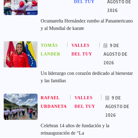
AGOSTO DE
DEL TUY
2026
Ocumareña Hernández rumbo al Panamericano
y al Mundial de karate
9 DE
TOMÁS
VALLES
AGOSTO DE
LANDER
DEL TUY
2026
Un liderazgo con corazón dedicado al bienestar
y las familias
9 DE
RAFAEL
VALLES
AGOSTO DE
URDANETA
DEL TUY
2026
Celebran 14 años de fundación y la
reinauguración de “La