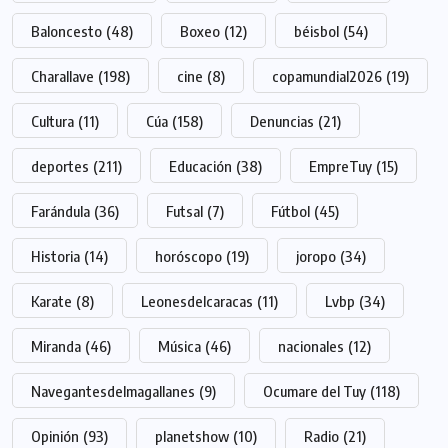
Baloncesto
(48)
Boxeo
(12)
béisbol
(54)
Charallave
(198)
cine
(8)
copamundial2026
(19)
Cultura
(11)
Cúa
(158)
Denuncias
(21)
deportes
(211)
Educación
(38)
EmpreTuy
(15)
Farándula
(36)
Futsal
(7)
Fútbol
(45)
Historia
(14)
horóscopo
(19)
joropo
(34)
Karate
(8)
Leonesdelcaracas
(11)
Lvbp
(34)
Miranda
(46)
Música
(46)
nacionales
(12)
Navegantesdelmagallanes
(9)
Ocumare del Tuy
(118)
Opinión
(93)
planetshow
(10)
Radio
(21)