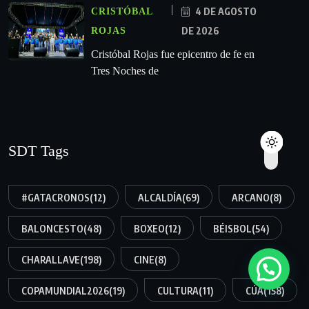
4 DE AGOSTO
CRISTÓBAL
DE 2026
ROJAS
Cristóbal Rojas fue epicentro de fe en
Tres Noches de
SDT Tags
#GATACRONOS
(12)
ALCALDÍA
(69)
ARCANO
(8)
BALONCESTO
(48)
BOXEO
(12)
BÉISBOL
(54)
CHARALLAVE
(198)
CINE
(8)
COPAMUNDIAL2026
(19)
CULTURA
(11)
CÚA
(158)