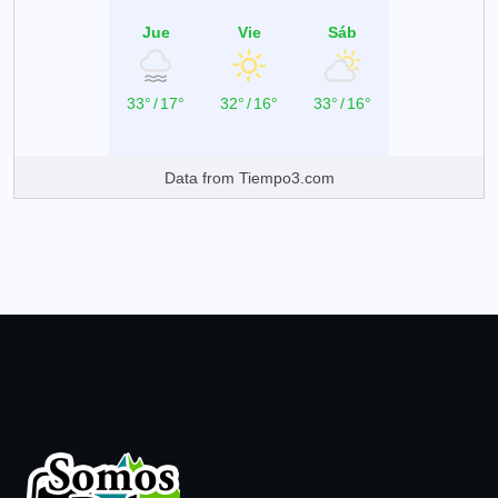
Jue
Vie
Sáb
33°
/
17°
32°
/
16°
33°
/
16°
Data from
Tiempo3.com