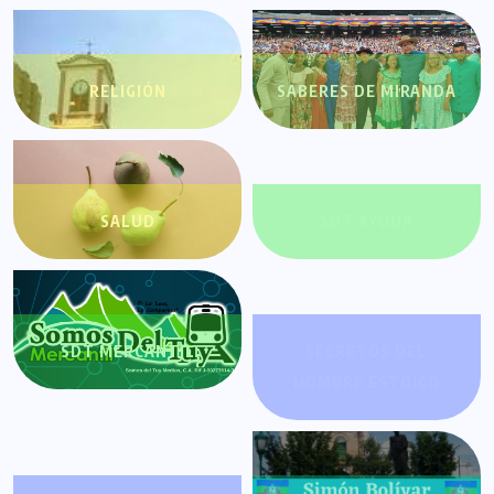
RELIGIÓN
SABERES DE MIRANDA
SALUD
SDT AYUDA
SDT MERCANTIL
SECRETOS DEL
HOMBRE ESTOICO