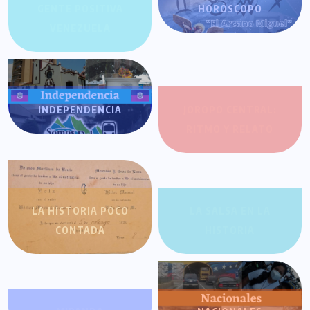
GENTE POSITIVA
HORÓSCOPO
VENEZUELA
INDEPENDENCIA
JOROPO CENTRAL:
RITMO Y RELATO
LA HISTORIA POCO
LA SALSA EN LA
CONTADA
HISTORIA