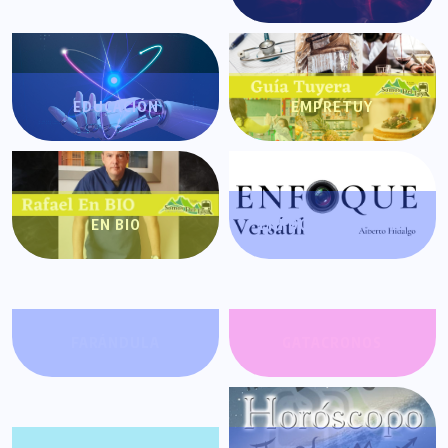
EDUCACIÓN
EMPRETUY
EN BIO
ENFOQUE VERSÁTIL
FARÁNDULA
GATACRONOS