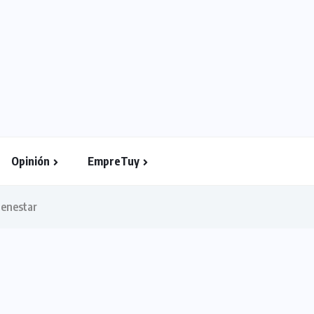
Opinión
EmpreTuy
ienestar