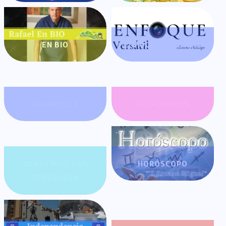
EN BIO
ENFOQUE VERSÁTIL
FARÁNDULA
GATACRONOS
GENTE POSITIVA
HORÓSCOPO
VENEZUELA