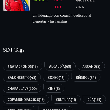
AGOSTO DE
LANDER
DEL
2026
TUY
Un liderazgo con corazón dedicado al
bienestar y las familias
SDT Tags
#GATACRONOS
(12)
ALCALDÍA
(69)
ARCANO
(8)
BALONCESTO
(48)
BOXEO
(12)
BÉISBOL
(54)
CHARALLAVE
(200)
CINE
(8)
COPAMUNDIAL2026
(19)
CULTURA
(11)
CÚA
(159)