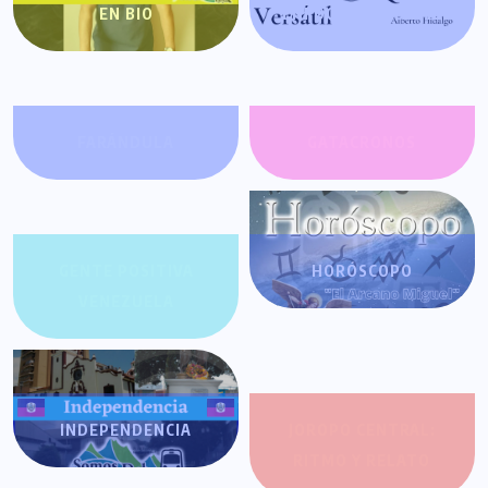
EN BIO
ENFOQUE VERSÁTIL
FARÁNDULA
GATACRONOS
GENTE POSITIVA
HORÓSCOPO
VENEZUELA
INDEPENDENCIA
JOROPO CENTRAL:
RITMO Y RELATO