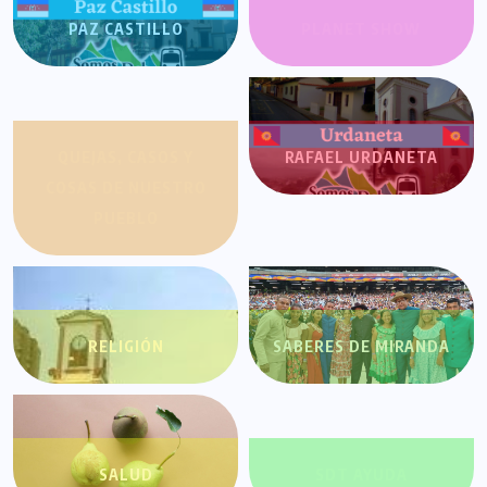
PAZ CASTILLO
PLANET SHOW
QUEJAS, CASOS Y
RAFAEL URDANETA
COSAS DE NUESTRO
PUEBLO
RELIGIÓN
SABERES DE MIRANDA
SALUD
SDT AYUDA