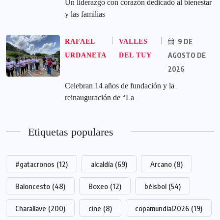
Un liderazgo con corazón dedicado al bienestar
y las familias
9 DE
RAFAEL
VALLES
AGOSTO DE
URDANETA
DEL TUY
2026
Celebran 14 años de fundación y la
reinauguración de “La
Etiquetas populares
#gatacronos
(12)
alcaldía
(69)
Arcano
(8)
Baloncesto
(48)
Boxeo
(12)
béisbol
(54)
Charallave
(200)
cine
(8)
copamundial2026
(19)