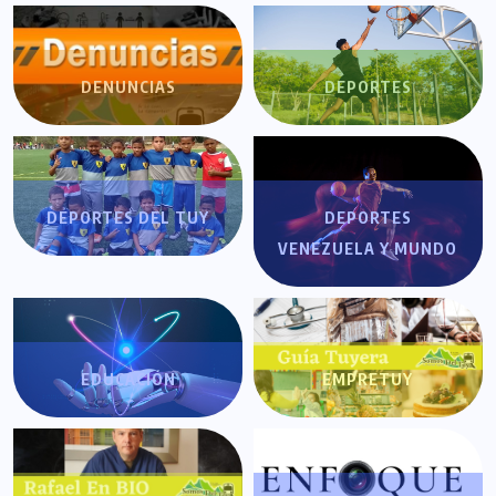
DENUNCIAS
DEPORTES
DEPORTES DEL TUY
DEPORTES
VENEZUELA Y MUNDO
EDUCACIÓN
EMPRETUY